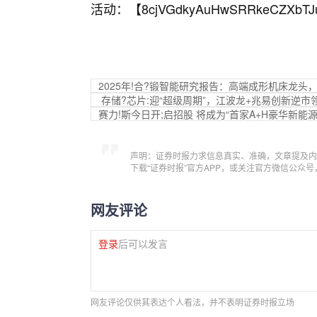
活动：【
8cjVGdkyAuHwSRRkeCZXbTJ
2025年!合?锻智能研究报告：高端成形机床龙
存储?芯片:迎“超级周期”，江波龙+兆易创新逆市领
赛力!斯今日开;启招股 将成为“首家A+H豪华新能源
声明：证券时报力求信息真实、准确，文章提及内
下载“证券时报”官方APP，或关注官方微信公众
网友评论
登录
后可以发言
网友评论仅供其表达个人看法，并不表明证券时报立场