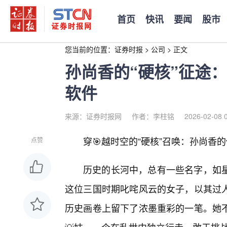
首页
快讯
要闻
股市
您当前的位置：
证券时报
>
公司
>
正文
孙尚香的“硬核”征途
软件
来源：证券时报网
作者：李柱铭
2026-02-08 
穿🎯越时空的“硬核”召唤：孙尚香
点赞
历史的长河中，总有一些名字，如
这位三国时期叱咤风云的女子，以其过
历史画卷上留下了浓墨重彩的一笔。她不